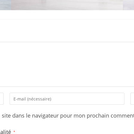
Enter
Sa
your
l’
email
d
 site dans le navigateur pour mon prochain comment
address
v
to
si
ialité
*
comment
(f