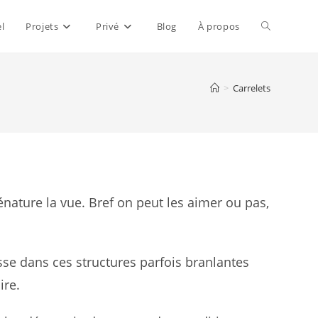
Toggle
el
Projets
Privé
Blog
À propos
website
>
Carrelets
search
énature la vue. Bref on peut les aimer ou pas,
sse dans ces structures parfois branlantes
ire.