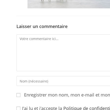
Laisser un commentaire
Comment
Enter
your
name
Enregistrer mon nom, mon e-mail et mon
or
username
J’ai lu et j’accepte la
Politique de confident
to