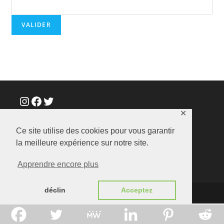
Instagram
Facebook
Twitter
✕
Ce site utilise des cookies pour vous garantir
la meilleure expérience sur notre site.
Apprendre encore plus
déclin
Acceptez
stephandumont.fr |
Politique de confidentialité