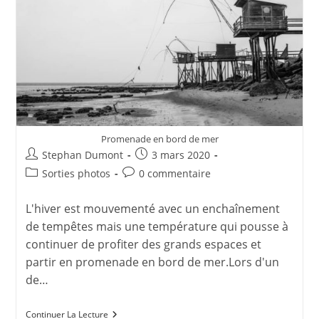
Promenade en bord de mer
Auteur/autrice
Publication
Stephan Dumont
3 mars 2020
de
publiée :
Post
Commentaires
Sorties photos
0 commentaire
la
category:
de
publication :
la
L'hiver est mouvementé avec un enchaînement
publication :
de tempêtes mais une température qui pousse à
continuer de profiter des grands espaces et
partir en promenade en bord de mer.Lors d'un
de…
Hiver
Continuer La Lecture