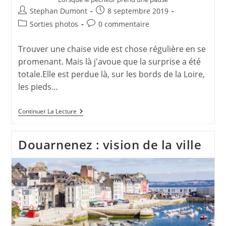
Auteur/autrice
Publication
Stephan Dumont
8 septembre 2019
de
publiée :
Post
Commentaires
Sorties photos
0 commentaire
la
category:
de
publication :
la
Trouver une chaise vide est chose régulière en se
publication :
promenant. Mais là j'avoue que la surprise a été
totale.Elle est perdue là, sur les bords de la Loire,
les pieds…
La
Continuer La Lecture
Chaise
Vide
Douarnenez : vision de la ville