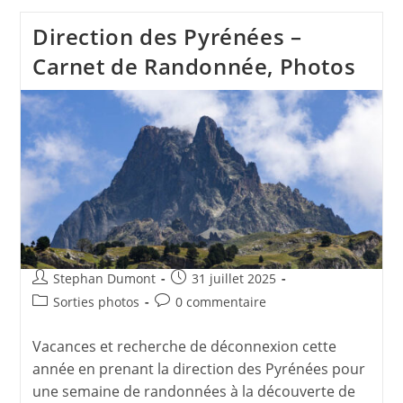
À
Paris
Direction des Pyrénées –
:
Photographie
Carnet de Randonnée, Photos
Urbaine
De
Nuit
Auteur/autrice
Publication
Stephan Dumont
31 juillet 2025
de
publiée :
Post
Commentaires
Sorties photos
0 commentaire
la
category:
de
publication :
la
Vacances et recherche de déconnexion cette
publication :
année en prenant la direction des Pyrénées pour
une semaine de randonnées à la découverte de