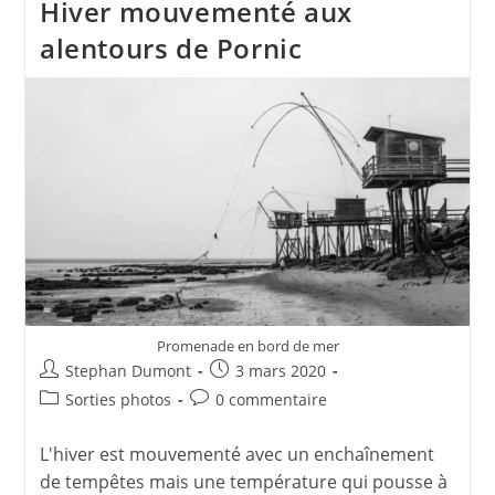
Hiver mouvementé aux
Michel-
Chef-
alentours de Pornic
Chef
Promenade en bord de mer
Auteur/autrice
Publication
Stephan Dumont
3 mars 2020
de
publiée :
Post
Commentaires
Sorties photos
0 commentaire
la
category:
de
publication :
la
L'hiver est mouvementé avec un enchaînement
publication :
de tempêtes mais une température qui pousse à