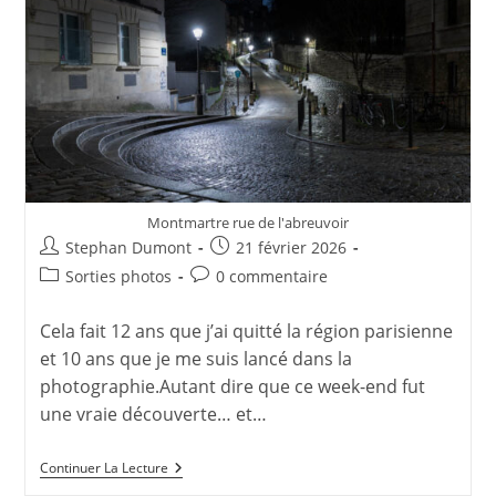
Montmartre rue de l'abreuvoir
Auteur/autrice
Publication
Stephan Dumont
21 février 2026
de
publiée :
Post
Commentaires
Sorties photos
0 commentaire
la
category:
de
publication :
la
Cela fait 12 ans que j’ai quitté la région parisienne
publication :
et 10 ans que je me suis lancé dans la
photographie.Autant dire que ce week-end fut
une vraie découverte… et…
Stage
Continuer La Lecture
Photo