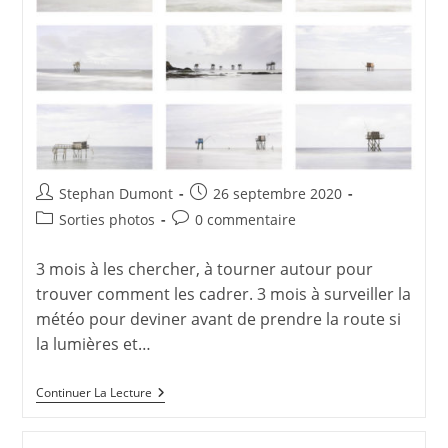
Auteur/autrice
Publication
Stephan Dumont
26 septembre 2020
de
publiée :
Post
Commentaires
Sorties photos
0 commentaire
la
category:
de
publication :
la
3 mois à les chercher, à tourner autour pour
publication :
trouver comment les cadrer. 3 mois à surveiller la
météo pour deviner avant de prendre la route si
la lumières et…
Carrelets
Continuer La Lecture
Autour
De
Saint-