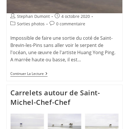
Auteur/autrice
Publication
Stephan Dumont
4 octobre 2020
de
publiée :
Post
Commentaires
Sorties photos
0 commentaire
la
category:
de
publication :
la
Impossible de faire une sortie du coté de Saint-
publication :
Brevin-les-Pins sans aller voir le serpent de
l'océan, une œuvre de l'artiste Huang Yong Ping.
A marrée haute ou basse, il est…
Serpent
Continuer La Lecture
De
L’océan
Carrelets autour de Saint-
Michel-Chef-Chef