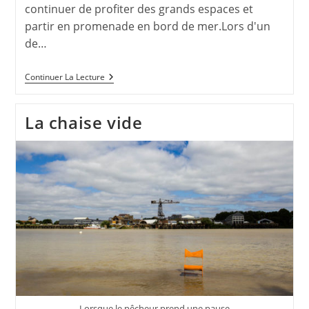
continuer de profiter des grands espaces et
partir en promenade en bord de mer.Lors d'un
de…
Hiver
Continuer La Lecture
Mouvementé
Aux
Alentours
La chaise vide
De
Pornic
Lorsque le pêcheur prend une pause