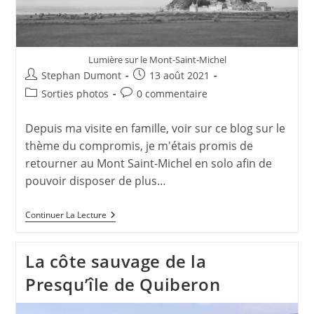
Lumière sur le Mont-Saint-Michel
Auteur/autrice
Publication
Stephan Dumont
13 août 2021
de
publiée :
Post
Commentaires
Sorties photos
0 commentaire
la
category:
de
publication :
la
Depuis ma visite en famille, voir sur ce blog sur le
publication :
thème du compromis, je m'étais promis de
retourner au Mont Saint-Michel en solo afin de
pouvoir disposer de plus…
Vue
Continuer La Lecture
Sur
Le
Mont
La côte sauvage de la
Saint-
Michel
Presqu’île de Quiberon