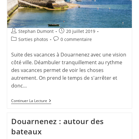
Auteur/autrice
Publication
Stephan Dumont
20 juillet 2019
de
publiée :
Post
Commentaires
Sorties photos
0 commentaire
la
category:
de
publication :
la
Suite des vacances à Douarnenez avec une vision
publication :
côté ville. Déambuler tranquillement au rythme
des vacances permet de voir les choses
autrement. On prend le temps de s'arrêter et
donc…
Douarnenez
Continuer La Lecture
:
Vision
De
Douarnenez : autour des
La
Ville
bateaux