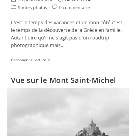
de
publiée :
Post
Commentaires
Sorties photos
0 commentaire
la
category:
de
publication :
la
C'est le temps des vacances et de mon côté c'est
publication :
le temps de la découverte de la Grèce en famille.
Autant dire qu'il ne s'agit pas d'un roadtrip
photographique mais…
Découverte
Continuer La Lecture
De
La
Grèce,
Vue sur le Mont Saint-Michel
De
Athènes
Aux
Météores