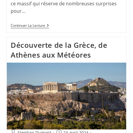
ce massif qui réserve de nombreuses surprises
pour…
Direction
Continuer La Lecture
Des
Pyrénées
–
Découverte de la Grèce, de
Carnet
De
Athènes aux Météores
Randonnée,
Photos
Auteur/autrice
Publication
Stephan Dumont
24 avril 2024