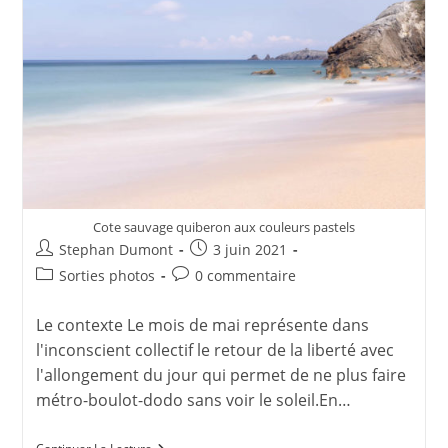
Cote sauvage quiberon aux couleurs pastels
Auteur/autrice
Publication
Stephan Dumont
3 juin 2021
de
publiée :
Post
Commentaires
Sorties photos
0 commentaire
la
category:
de
publication :
la
Le contexte Le mois de mai représente dans
publication :
l'inconscient collectif le retour de la liberté avec
l'allongement du jour qui permet de ne plus faire
métro-boulot-dodo sans voir le soleil.En…