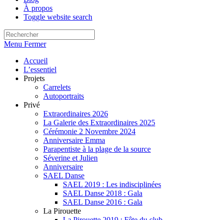
À propos
Toggle website search
Menu
Fermer
Accueil
L’essentiel
Projets
Carrelets
Autoportraits
Privé
Extraordinaires 2026
La Galerie des Extraordinaires 2025
Cérémonie 2 Novembre 2024
Anniversaire Emma
Parapentiste à la plage de la source
Séverine et Julien
Anniversaire
SAEL Danse
SAEL 2019 : Les indisciplinées
SAEL Danse 2018 : Gala
SAEL Danse 2016 : Gala
La Pirouette
La Pirouette 2019 : Fête du club