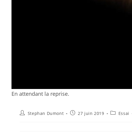
En attendant la reprise.
Auteur/autrice
Publication
Post
Stephan Dumont
27 juin 2019
Essai
de
publiée :
category:
la
publication :