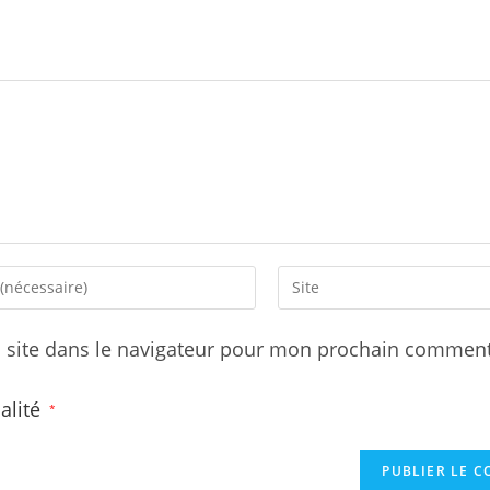
Saisir
l’URL
de
 site dans le navigateur pour mon prochain comment
votre
site
ialité
*
t
(facultatif)