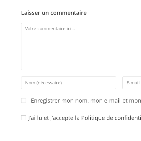
Laisser un commentaire
Comment
Enter
Enter
your
your
name
email
Enregistrer mon nom, mon e-mail et mon
or
address
username
to
J’ai lu et j’accepte la
Politique de confident
to
commen
comment