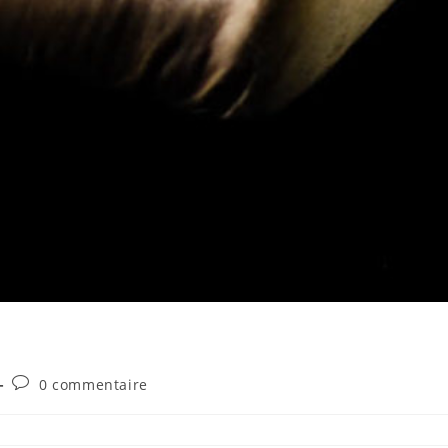
Commentaires
0 commentaire
de
la
publication :