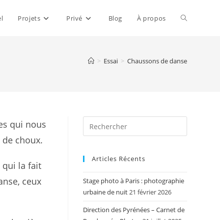
Toggle
el
Projets
Privé
Blog
À propos
website
>
Essai
>
Chaussons de danse
search
les qui nous
s de choux.
Articles Récents
qui la fait
anse, ceux
Stage photo à Paris : photographie
urbaine de nuit
21 février 2026
Direction des Pyrénées – Carnet de