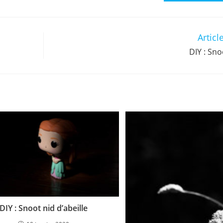
Articl
DIY : Sno
DIY : Snoot nid d’abeille