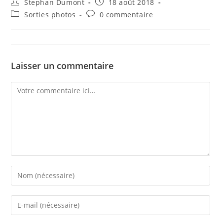
Auteur/autrice
Publication
Stephan Dumont
18 août 2018
de
publiée :
Post
Commentaires
Sorties photos
0 commentaire
la
category:
de
publication :
la
publication :
Laisser un commentaire
Comment
Enter
your
name
Enter
or
your
username