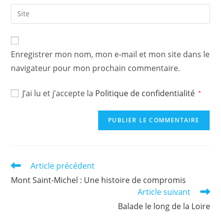
email
Saisir
to
address
l’URL
comment
to
de
comment
votre
Enregistrer mon nom, mon e-mail et mon site dans le
site
navigateur pour mon prochain commentaire.
(facultatif)
J’ai lu et j’accepte la
Politique de confidentialité
*
Read
Article précédent
more
Mont Saint-Michel : Une histoire de compromis
articles
Article suivant
Balade le long de la Loire