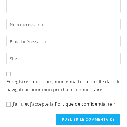
Enter
your
name
Enter
or
your
username
email
Saisir
to
address
l’URL
comment
to
de
comment
votre
Enregistrer mon nom, mon e-mail et mon site dans le
site
navigateur pour mon prochain commentaire.
(facultatif)
J’ai lu et j’accepte la
Politique de confidentialité
*