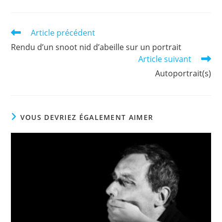
Read
Article précédent
more
Rendu d’un snoot nid d’abeille sur un portrait
articles
Article suivant
Autoportrait(s)
VOUS DEVRIEZ ÉGALEMENT AIMER