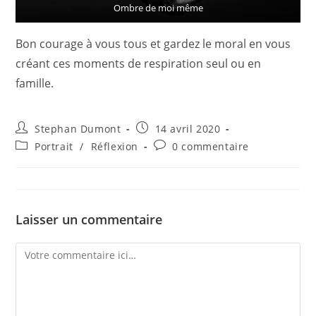
Ombre de moi même
Bon courage à vous tous et gardez le moral en vous
créant ces moments de respiration seul ou en
famille.
Auteur/autrice
Publication
Stephan Dumont
14 avril 2020
de
publiée :
Post
Commentaires
Portrait
/
Réflexion
0 commentaire
la
category:
de
publication :
la
publication :
Laisser un commentaire
Comment